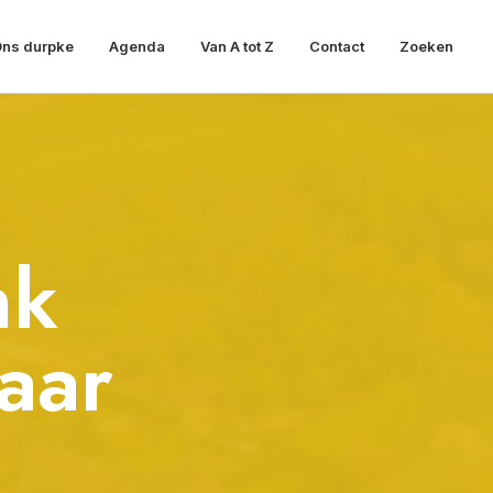
ns durpke
Agenda
Van A tot Z
Contact
Zoeken
nk
aar