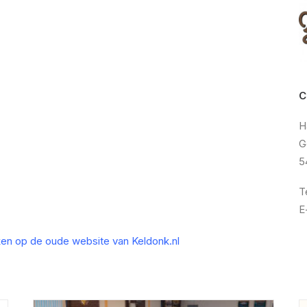
C
H
G
5
T
E
ken op de oude website van Keldonk.nl