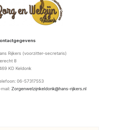
o
ntactgegevens
ans Rijkers (voorzitter-secretaris)
erecht 8
469 KD Keldonk
elefoon: 06-57317553
-mail:
Zorgenwelzijnkeldonk@hans-rijkers.nl