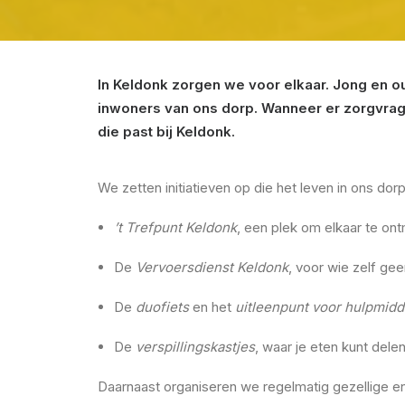
In Keldonk zorgen we voor elkaar. Jong en ou
inwoners van ons dorp. Wanneer er zorgvrag
die past bij Keldonk.
We zetten initiatieven op die het leven in ons do
’t Trefpunt Keldonk
, een plek om elkaar te on
De
Vervoersdienst Keldonk
, voor wie zelf ge
De
duofiets
en het
uitleenpunt voor hulpmidd
De
verspillingskastjes
, waar je eten kunt dele
Daarnaast organiseren we regelmatig gezellige en