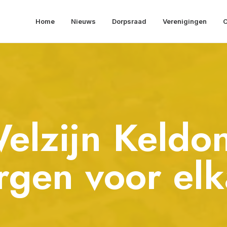
Home
Nieuws
Dorpsraad
Verenigingen
O
elzijn Keldo
gen voor elk