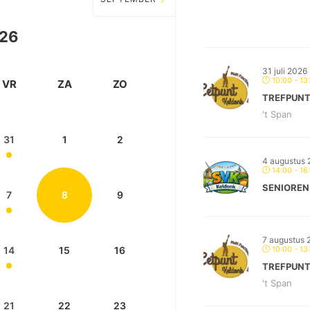
26
31 juli 2026
10:00 - 13
VR
ZA
ZO
TREFPUNT
't Span
31
1
2
4 augustus 
14:00 - 16
SENIOREN
7
8
9
7 augustus 
14
15
16
10:00 - 13
TREFPUNT
't Span
21
22
23