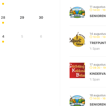
11 augustus
14:00 - 16
SENIOREN
28
29
30
14 augustus
4
5
6
10:00 - 13
TREFPUNT
't Span
17 augustus
08:30 - 19
KINDERVA
't Span
18 augustus
14:00 - 16
SENIOREN