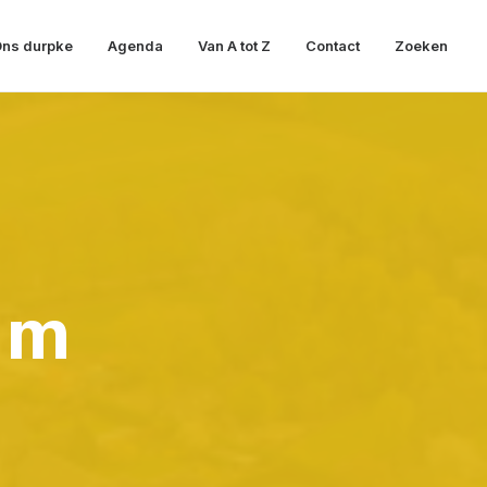
ns durpke
Agenda
Van A tot Z
Contact
Zoeken
um