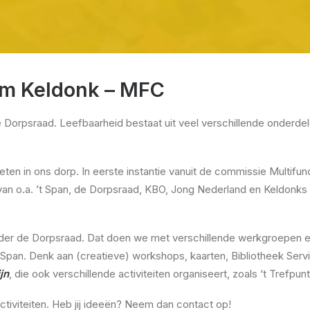
um Keldonk – MFC
 Dorpsraad. Leefbaarheid bestaat uit veel verschillende onderdele
oeten in ons dorp. In eerste instantie vanuit de commissie Multi
 van o.a. ’t Span, de Dorpsraad, KBO, Jong Nederland en Keldonks
er de Dorpsraad. Dat doen we met verschillende werkgroepen en 
 in ‘t Span. Denk aan (creatieve) workshops, kaarten, Bibliotheek S
jn
, die ook verschillende activiteiten organiseert, zoals ‘t Trefpunt
ctiviteiten. Heb jij ideeën? Neem dan contact op!