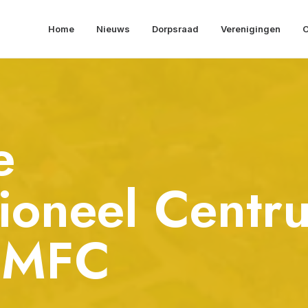
Home
Nieuws
Dorpsraad
Verenigingen
O
e
tioneel Centr
- MFC