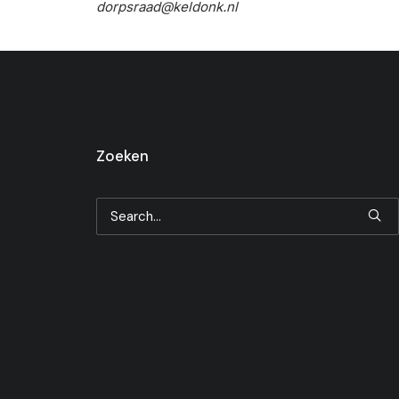
dorpsraad@keldonk.nl
Zoeken