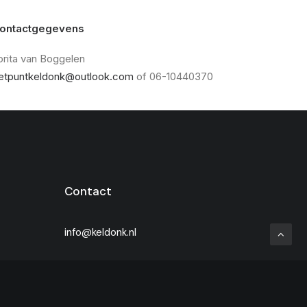
o
ntactgegevens
orita van Boggelen
etpuntkeldonk@outlook.com
of 06-10440370
Contact
info@keldonk.nl
Privacybeleid
Gebruiksvoorwaarden