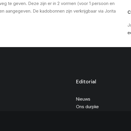
weg te geven. Deze zijn er in 2 vormen (voor 1 persoon en
en aangegeven. De kadobonnen zijn verkrijgbaar via Jorita
C
J
e
Editorial
Nieuws
Ons durpke
Dorpsraad
Verenigingen
Agenda