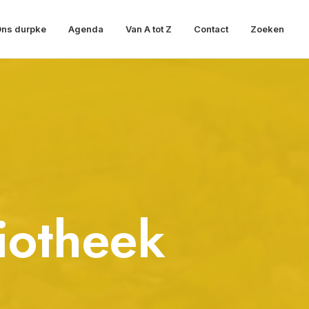
ns durpke
Agenda
Van A tot Z
Contact
Zoeken
iotheek