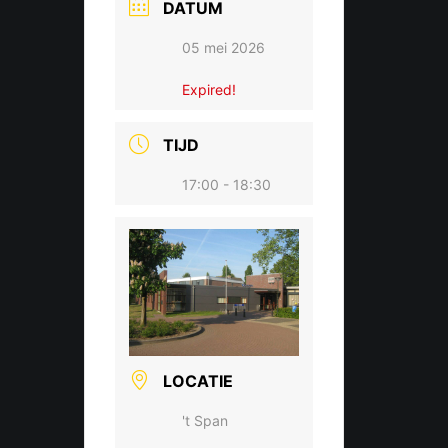
DATUM
05 mei 2026
Expired!
TIJD
17:00 - 18:30
LOCATIE
't Span