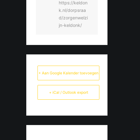
https://keldon
k.nl/dorpsraa
d/zorgenwelzi
jn-keldonk/
+ Aan Google Kalender toevoegen
+ iCal / Outlook export