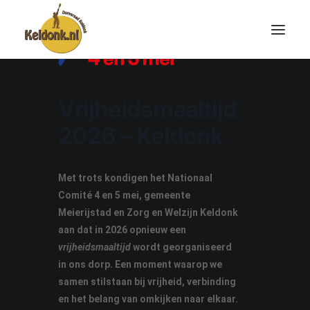
Vrijheidsmaaltijd
2026 – Keldonk
Met trots kondigen het Nationaal
Comité 4 en 5 mei, gemeente
Meierijstad en Zorg en Welzijn Keldonk
aan dat in 2026 opnieuw een
vrijheidsmaaltijd
wordt georganiseerd
in ons dorp. Een moment waarop we
samen stilstaan bij vrijheid, verbinding
en het belang van omkijken naar elkaar.