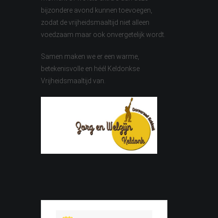
bijzondere avond kunnen toevoegen,
zodat de vrijheidsmaaltijd niet alleen
voedzaam maar ook onvergetelijk wordt.
Samen maken we er een warme,
betekenisvolle en héél Keldonkse
Vrijheidsmaaltijd van.