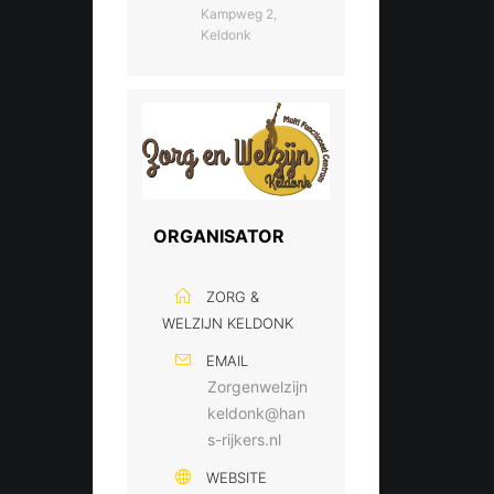
Kampweg 2,
Keldonk
ORGANISATOR
ZORG &
WELZIJN KELDONK
EMAIL
Zorgenwelzijn
keldonk@han
s-rijkers.nl
WEBSITE