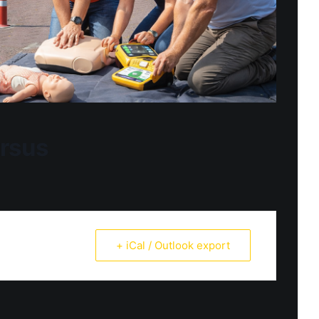
ursus
+ iCal / Outlook export