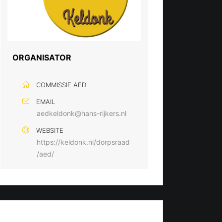
ORGANISATOR
COMMISSIE AED
EMAIL
aedkeldonk@hans-rijkers.nl
WEBSITE
https://keldonk.nl/dorpsraad
/aed/