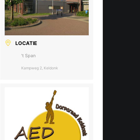
LOCATIE
't Span
Kampweg 2, Keldonk