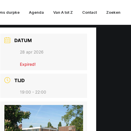
ns durpke
Agenda
Van A tot Z
Contact
Zoeken
DATUM
28 apr 2026
Expired!
TIJD
19:00 - 22:00