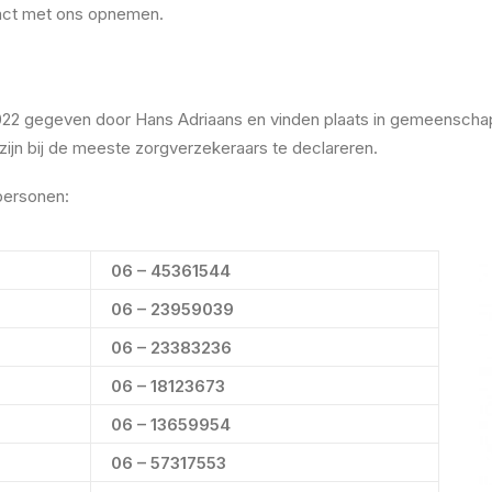
ntact met ons opnemen.
22 gegeven door Hans Adriaans en vinden plaats in gemeenschaps
ijn bij de meeste zorgverzekeraars te declareren.
personen:
06 – 45361544
06 – 23959039
06 – 23383236
06 – 18123673
06 – 13659954
06 – 57317553