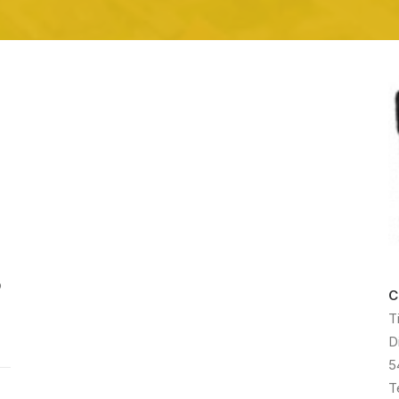
p
C
T
D
5
T