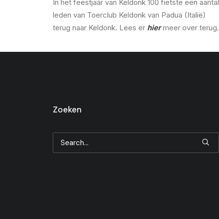
In het feestjaar van Keldonk 100 fietste een aantal
leden van Toerclub Keldonk van Padua (Italië)
terug naar Keldonk. Lees er
hier
meer over terug.
Zoeken