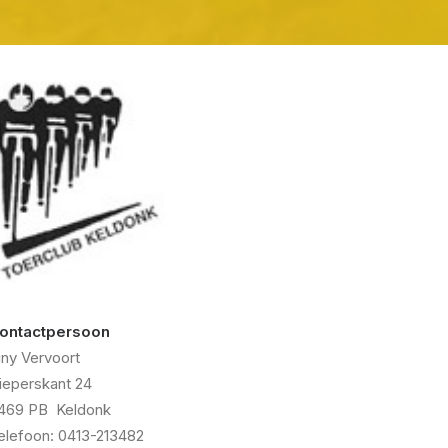
ontactpersoon
iny Vervoort
ieperskant 24
469 PB Keldonk
elefoon: 0413-213482