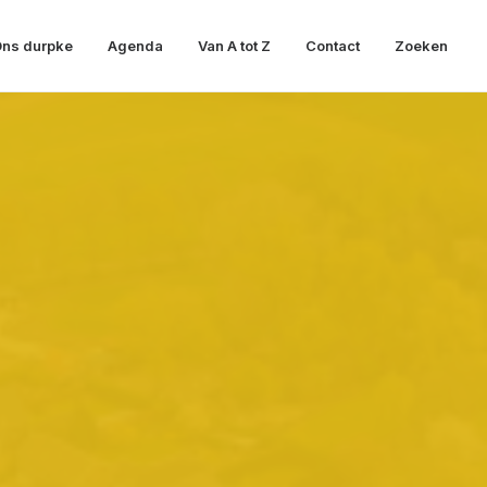
ns durpke
Agenda
Van A tot Z
Contact
Zoeken