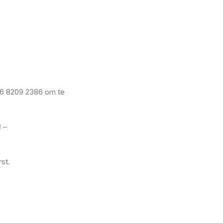
 06 8209 2386 om te
 –
st.