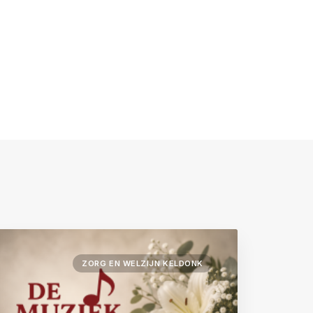
ZORG EN WELZIJN KELDONK