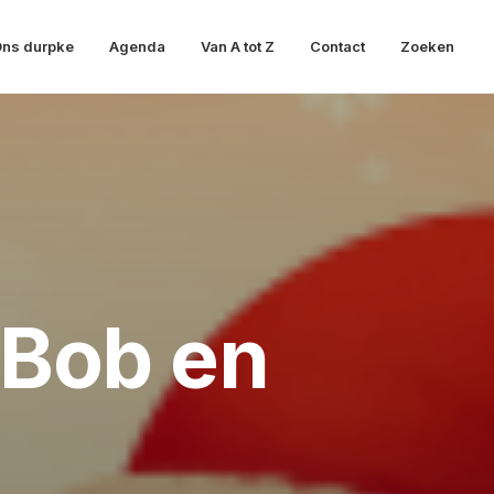
ns durpke
Agenda
Van A tot Z
Contact
Zoeken
t Bob en