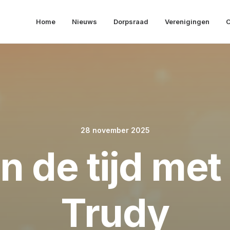
Home
Nieuws
Dorpsraad
Verenigingen
O
28 november 2025
n de tijd me
Trudy