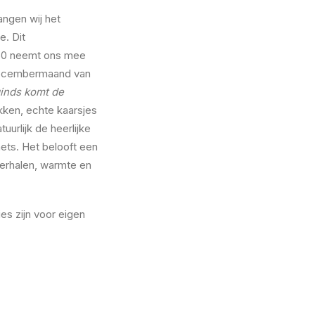
ngen wij het
e. Dit
’50 neemt ons mee
 decembermaand van
ginds komt de
kken, echte kaarsjes
uurlijk de heerlijke
nets. Het belooft een
erhalen, warmte en
es zijn voor eigen