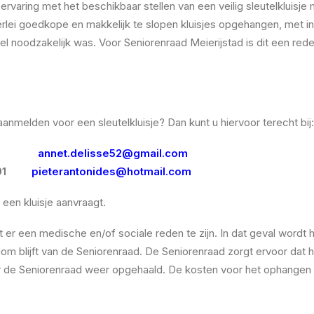
d ervaring met het beschikbaar stellen van een veilig sleutelkluis
llerlei goedkope en makkelijk te slopen kluisjes opgehangen, met i
 wel noodzakelijk was. Voor Seniorenraad Meierijstad is dit een red
aanmelden voor een sleutelkluisje? Dan kunt u hiervoor terecht bij:
 25 58
annet.delisse52@gmail.com
 47 91
pieterantonides@hotmail.com
een kluisje aanvraagt.
er een medische en/of sociale reden te zijn. In dat geval wordt he
om blijft van de Seniorenraad. De Seniorenraad zorgt ervoor dat 
oor de Seniorenraad weer opgehaald. De kosten voor het ophangen