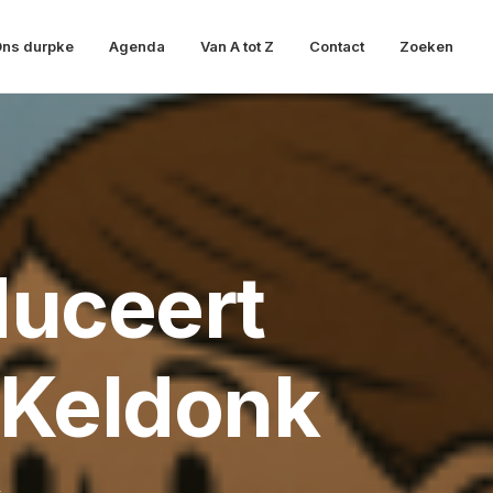
ns durpke
Agenda
Van A tot Z
Contact
Zoeken
duceert
, Keldonk