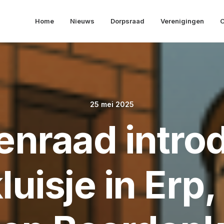
Home
Nieuws
Dorpsraad
Verenigingen
O
25 mei 2025
enraad intro
kluisje in Erp