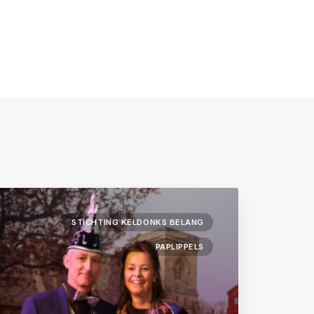
STICHTING KELDONKS BELANG
PAPLIPPELS