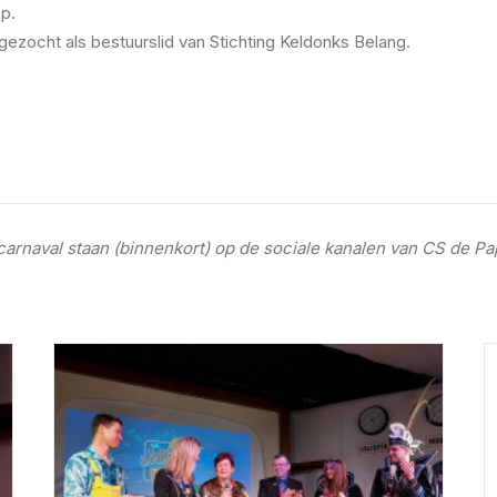
mp.
tgezocht als bestuurslid van Stichting Keldonks Belang.
carnaval staan (binnenkort) op de sociale kanalen van CS de Pa