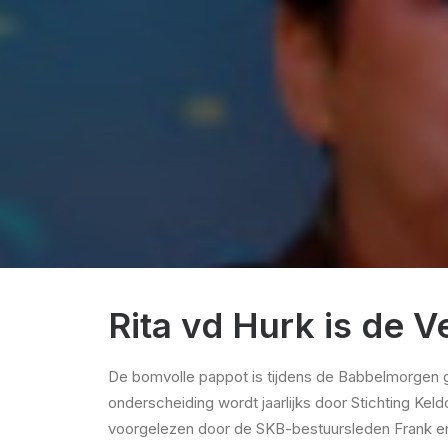
Rita vd Hurk is de V
De bomvolle pappot is tijdens de Babbelmorgen ge
onderscheiding wordt jaarlijks door Stichting Keld
voorgelezen door de SKB-bestuursleden Frank en Ma