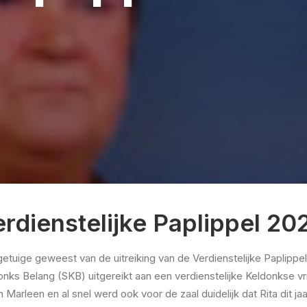
erdienstelijke Paplippel 20
tuige geweest van de uitreiking van de Verdienstelijke Paplippe
onks Belang (SKB) uitgereikt aan een verdienstelijke Keldonkse vri
rleen en al snel werd ook voor de zaal duidelijk dat Rita dit jaa