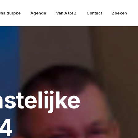
ns durpke
Agenda
Van A tot Z
Contact
Zoeken
stelijke
24