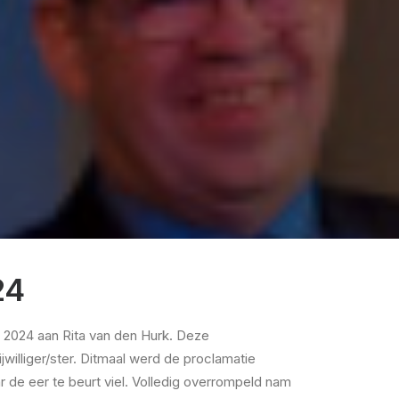
24
l 2024 aan Rita van den Hurk. Deze
jwilliger/ster. Ditmaal werd de proclamatie
r de eer te beurt viel. Volledig overrompeld nam