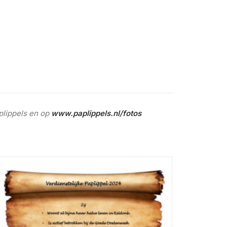
plippels en op
www.paplippels.nl/fotos