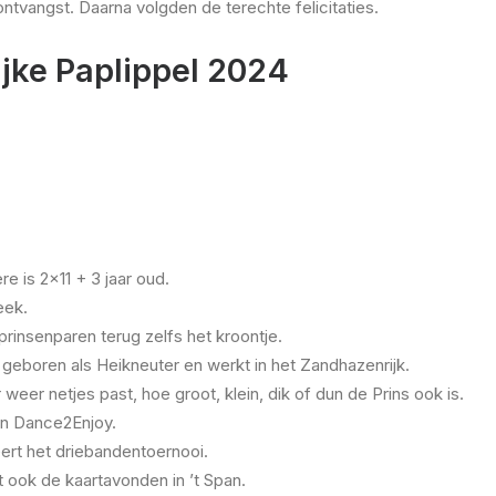
ntvangst. Daarna volgden de terechte felicitaties.
ijke Paplippel 2024
e is 2×11 + 3 jaar oud.
eek.
 prinsenparen terug zelfs het kroontje.
lf geboren als Heikneuter en werkt in het Zandhazenrijk.
 weer netjes past, hoe groot, klein, dik of dun de Prins ook is.
en Dance2Enjoy.
seert het driebandentoernooi.
 ook de kaartavonden in ’t Span.