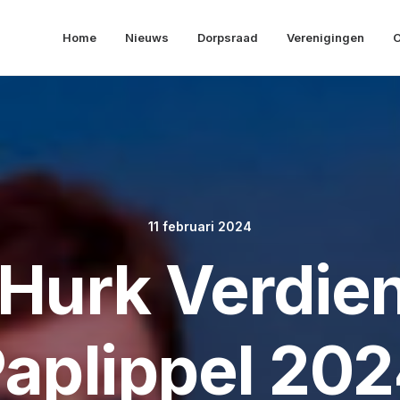
Home
Nieuws
Dorpsraad
Verenigingen
O
11 februari 2024
 Hurk Verdien
aplippel 20