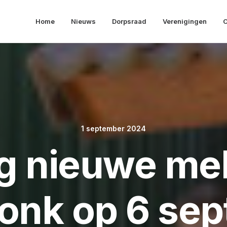
Home
Nieuws
Dorpsraad
Verenigingen
O
1 september 2024
g nieuwe mel
donk op 6 se