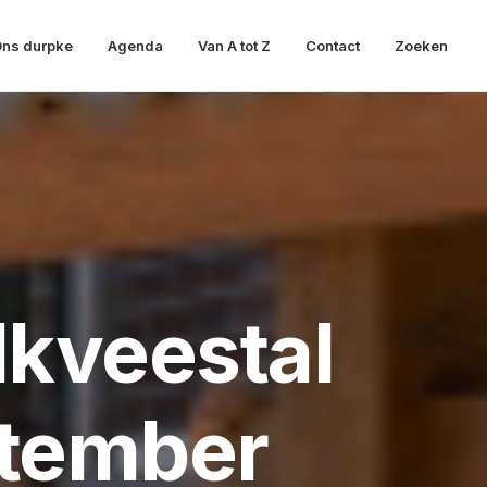
ns durpke
Agenda
Van A tot Z
Contact
Zoeken
kveestal
ptember