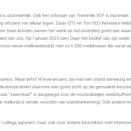
is uitzonderlijk. Ook het ontstaan van Trentmilk VOF is bijzonder.
afstand van elkaar lagen. Daan (27) en Ton (62) Ketelaars hield
 en Daan konden samen het werk op hun boerderij goed aan waardo
rij van Jos. Op 1 januari 2023 nam Daan het bedrijf van zijn vader 
n mooi nieuw melkveebedrijf met zo’n 200 melkkoeien die vanaf 
rariërs. Maar liefst 14 leveranciers zijn met een stand aanwezig 
kveestal levert daarmee een goed zicht op de gemaakte keuzes bij
eciaal “zwembad” is aangelegd voor de noodzakelijke waterbufferin
 melkstal is verder voorzien van standherkenning. Ook andere le
r collega agrariërs maar ook voor andere bezoekers met interesse