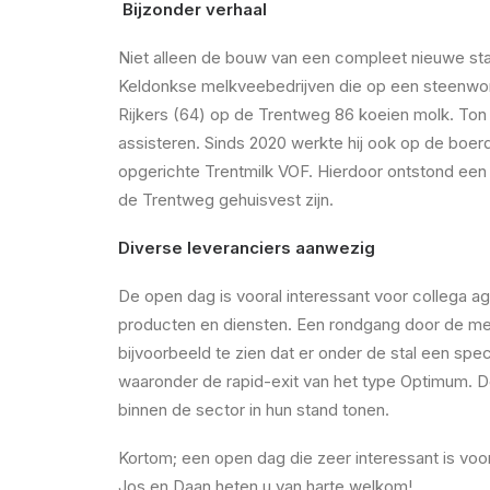
Bijzonder verhaal
Niet alleen de bouw van een compleet nieuwe stal 
Keldonkse melkveebedrijven die op een steenworp 
Rijkers (64) op de Trentweg 86 koeien molk. Ton
assisteren. Sinds 2020 werkte hij ook op de boerde
opgerichte Trentmilk VOF. Hierdoor ontstond ee
de Trentweg gehuisvest zijn.
Diverse leveranciers aanwezig
De open dag is vooral interessant voor collega ag
producten en diensten. Een rondgang door de mel
bijvoorbeeld te zien dat er onder de stal een sp
waaronder de rapid-exit van het type Optimum. De
binnen de sector in hun stand tonen.
Kortom; een open dag die zeer interessant is voo
Jos en Daan heten u van harte welkom!