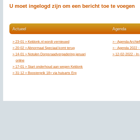
U moet ingelogd zijn om een bericht toe te voegen
Actueel
Agenda
23-01 > Keldonk.nl wordt vernieuwd
- Agenda Archief
20-02 > Abnormaal Speciaal komt terug
- Agenda 2022 -
14-01 > Notulen Dorpsraadvergadering januari
12-02-2022 - In 
online
17-01 > Start onderhoud aan wegen Keldonk
31-12 > Boosterprik 18+ via huisarts Erp