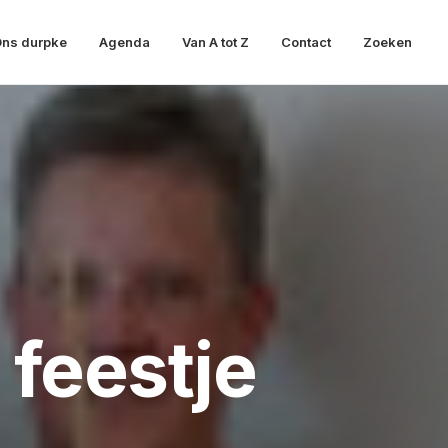
ns durpke
Agenda
Van A tot Z
Contact
Zoeken
feestje