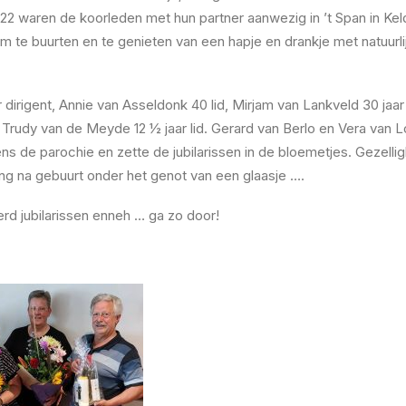
22 waren de koorleden met hun partner aanwezig in ’t Span in Ke
om te buurten en te genieten van een hapje en drankje met natuurl
 dirigent, Annie van Asseldonk 40 lid, Mirjam van Lankveld 30 jaar 
en Trudy van de Meyde 12 ½ jaar lid. Gerard van Berlo en Vera van
ns de parochie en zette de jubilarissen in de bloemetjes. Gezellig
ng na gebuurt onder het genot van een glaasje ….
rd jubilarissen enneh … ga zo door!