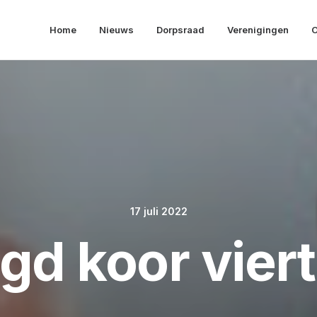
Home
Nieuws
Dorpsraad
Verenigingen
O
17 juli 2022
d koor viert 