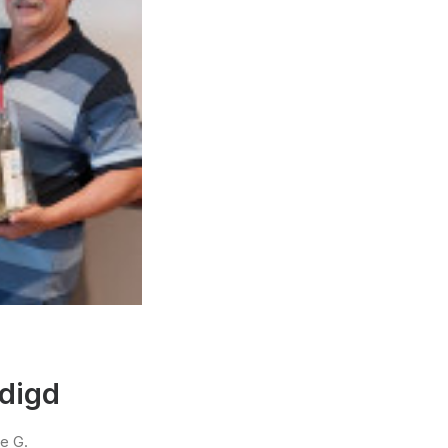
digd
e G.