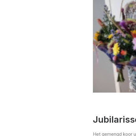
Jubilaris
Het gemengd koor ui