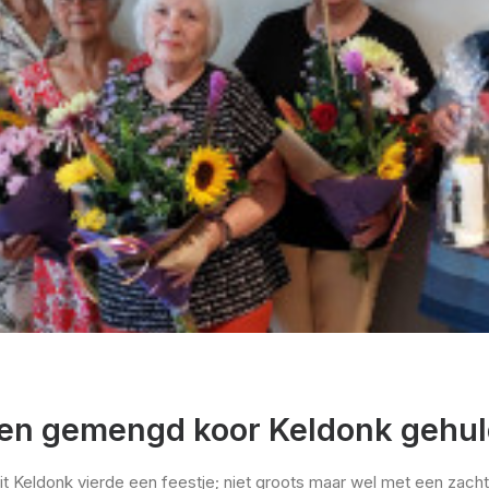
sen gemengd koor Keldonk gehul
t Keldonk vierde een feestje; niet groots maar wel met een zacht