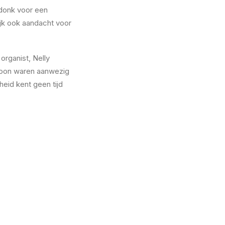
ldonk voor een
ijk ook aandacht voor
organist, Nelly
 Loon waren aanwezig
heid kent geen tijd