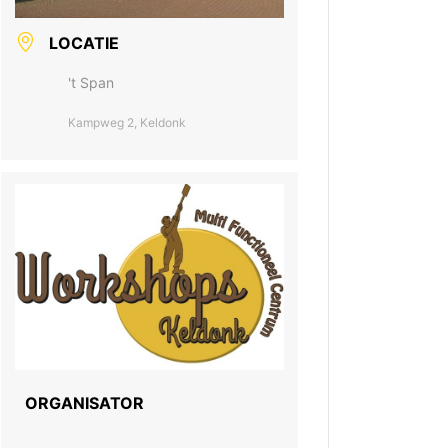
LOCATIE
't Span
Kampweg 2, Keldonk
ORGANISATOR