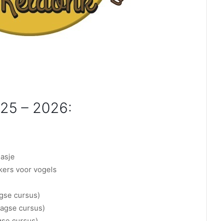
25 – 2026:
jasje
ers voor vogels
agse cursus)
aagse cursus)
gse cursus)