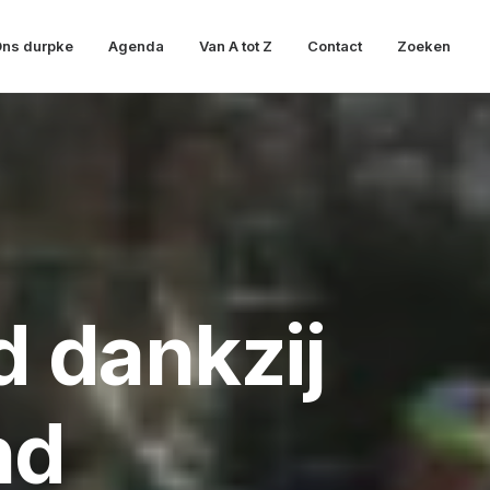
ns durpke
Agenda
Van A tot Z
Contact
Zoeken
 dankzij
nd