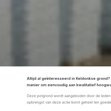
Altijd al geïnteresseerd in Keldonkse grond?
manier om eenvoudig aan kwalitatief hoogwa
Deze potgrond wordt aangeboden door de leden va
opbrengst van deze actie komt geheel ten goede a