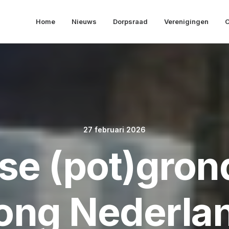
Home
Nieuws
Dorpsraad
Verenigingen
O
27 februari 2026
se (pot)grond
ong Nederla