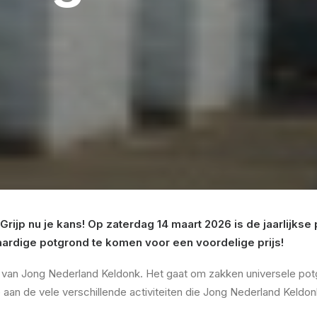
 Grijp nu je kans! Op zaterdag 14 maart 2026 is de jaarlijk
ardige potgrond te komen voor een voordelige prijs!
n Jong Nederland Keldonk. Het gaat om zakken universele potgro
an de vele verschillende activiteiten die Jong Nederland Keldon