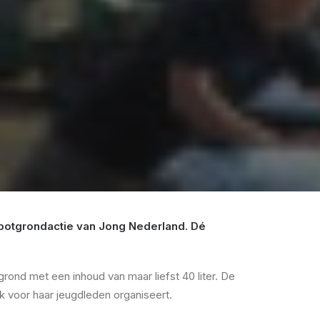
se potgrondactie van Jong Nederland. Dé
nd met een inhoud van maar liefst 40 liter. De
k voor haar jeugdleden organiseert.