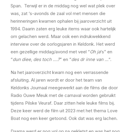
Span. Terwijl er in de middag nog wel wat plek over
was, zat ‘s-avonds de zaal vol met mensen die
herinneringen kwamen ophalen bij jaaroverzicht uit
1994. Daarin zaten erg leuke items waar ook hartelijk
om gelachen werd. Maar ook een indrukwekkend
interview over de oorlogsjaren in Keldonk. Het werd
een gezellige middag/avond met veel “
Oh ja
‘s” en
“
dun diee, des toch ….?
” en “
des dr inne van …
“.
Na het jaaroverzicht kwam nog een verrassende
afsluiting. Al jaren wordt er door het team van
Keldonks Journaal meegewerkt aan de films die door
Radio Ouwe Meuk met de carnaval worden gebruikt
tijdens Pilske Veuraf. Daar zitten hele leuke films bij.
Deze keer werd de film uit 2023 met het thema Love
Boat nog een keer getoond. Ook dat was erg lachen.
Daarna werd er nog vol op na gekletst en was het nog