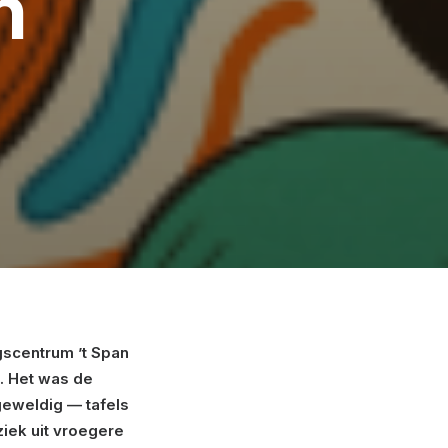
n
gscentrum ’t Span
. Het was de
geweldig — tafels
iek uit vroegere