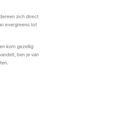
edereen zich direct
Van evergreens tot
 en kom gezellig
wandelt, ben je van
ten.