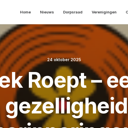
Home
Nieuws
Dorpsraad
Verenigingen
O
24 oktober 2025
ek Roept – e
 gezellighei