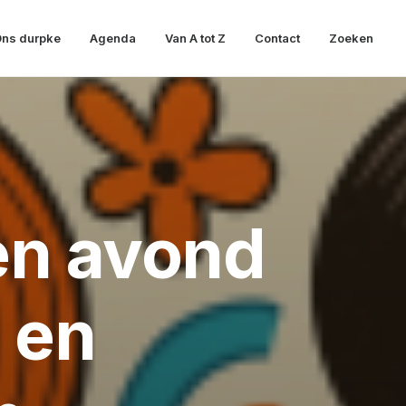
ns durpke
Agenda
Van A tot Z
Contact
Zoeken
en avond
d en