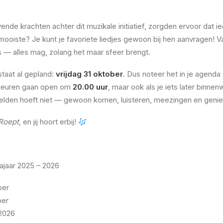
vende krachten achter dit muzikale initiatief, zorgden ervoor dat i
 mooiste? Je kunt je favoriete liedjes gewoon bij hen aanvragen! 
 — alles mag, zolang het maar sfeer brengt.
taat al gepland:
vrijdag 31 oktober
. Dus noteer het in je agenda
e deuren gaan open om
20.00 uur
, maar ook als je iets later binnen
lden hoeft niet — gewoon komen, luisteren, meezingen en genie
Roept
, en jij hoort erbij!
najaar 2025 – 2026
ber
ber
 2026