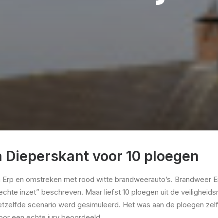
 Dieperskant voor 10 ploegen
it in Erp en omstreken met rood witte brandweerauto’s. Brandweer
“echte inzet” beschreven. Maar liefst 10 ploegen uit de veilighe
hetzelfde scenario werd gesimuleerd. Het was aan de ploegen zelf
oor een echte jury beoordeeld.