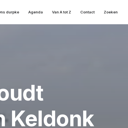
ns durpke
Agenda
Van A tot Z
Contact
Zoeken
oudt
n Keldonk