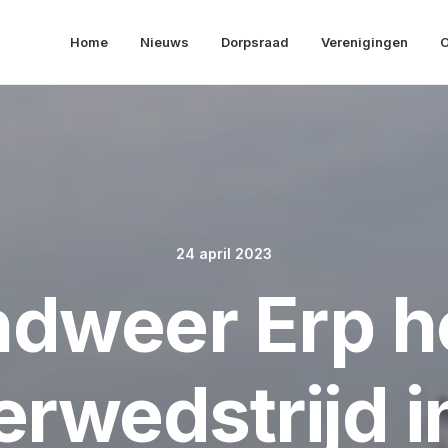
Home
Nieuws
Dorpsraad
Verenigingen
O
24 april 2023
ndweer Erp h
rwedstrijd i