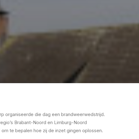
 Erp organiseerde die dag een brandweerwedstrijd.
idsregio’s Brabant-Noord en Limburg-Noord
 om te bepalen hoe zij de inzet gingen oplossen.