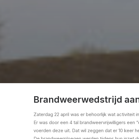
Brandweerwedstrijd aan
Zaterdag 22 april was er behoorlijk wat activite
Er was door een 4 tal brandweervrijwilligers een 
voerden deze uit. Dat wil zeggen dat er 10 keer 
De brandweerploegen werden tijdens hun inzet d